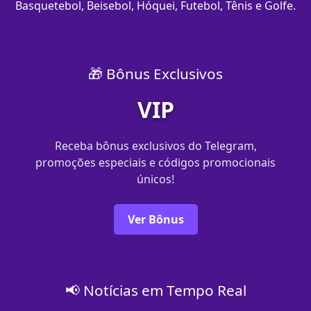
Basquetebol, Beisebol, Hóquei, Futebol, Tênis e Golfe.
🎁 Bônus Exclusivos
VIP
Receba bônus exclusivos do Telegram,
promoções especiais e códigos promocionais
únicos!
Ver Bônus
📢 Notícias em Tempo Real