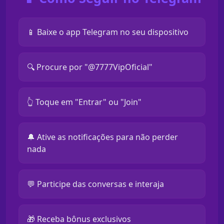
📱 Baixe o app Telegram no seu dispositivo
🔍 Procure por "@7777VipOficial"
👆 Toque em "Entrar" ou "Join"
🔔 Ative as notificações para não perder
nada
💬 Participe das conversas e interaja
🎁 Receba bônus exclusivos