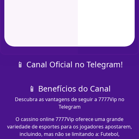
📱 Canal Oficial no Telegram!
📱 Benefícios do Canal
Descubra as vantagens de seguir a 7777Vip no
Telegram
O cassino online 7777Vip oferece uma grande
variedade de esportes para os jogadores apostarem,
incluindo, mas não se limitando a: Futebol,