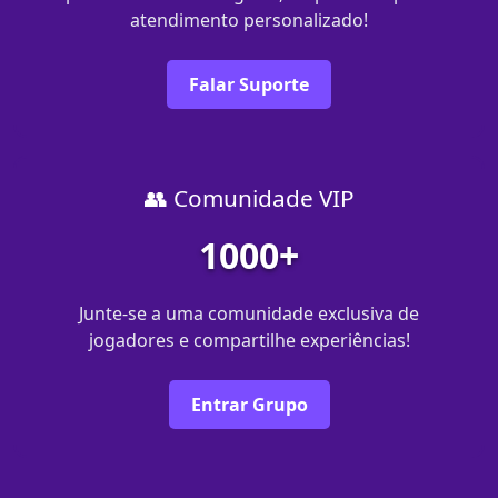
atendimento personalizado!
Falar Suporte
👥 Comunidade VIP
1000+
Junte-se a uma comunidade exclusiva de
jogadores e compartilhe experiências!
Entrar Grupo