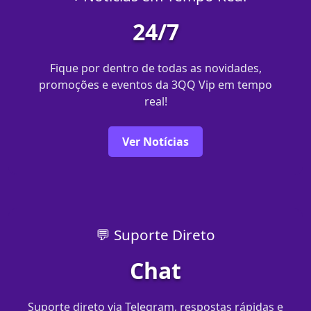
24/7
Fique por dentro de todas as novidades,
promoções e eventos da 3QQ Vip em tempo
real!
Ver Notícias
💬 Suporte Direto
Chat
Suporte direto via Telegram, respostas rápidas e