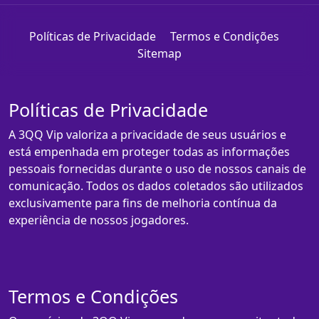
Políticas de Privacidade
Termos e Condições
Sitemap
Políticas de Privacidade
A 3QQ Vip valoriza a privacidade de seus usuários e
está empenhada em proteger todas as informações
pessoais fornecidas durante o uso de nossos canais de
comunicação. Todos os dados coletados são utilizados
exclusivamente para fins de melhoria contínua da
experiência de nossos jogadores.
Termos e Condições