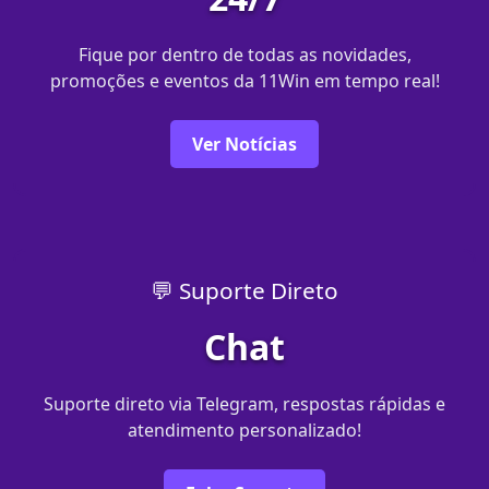
Fique por dentro de todas as novidades,
promoções e eventos da 11Win em tempo real!
Ver Notícias
💬 Suporte Direto
Chat
Suporte direto via Telegram, respostas rápidas e
atendimento personalizado!