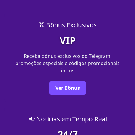
🎁 Bônus Exclusivos
VIP
Receba bônus exclusivos do Telegram,
promoções especiais e códigos promocionais
únicos!
Ver Bônus
📢 Notícias em Tempo Real
24/7