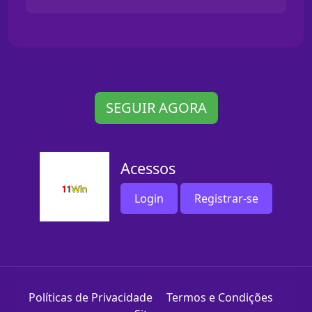
SEGUIR AGORA
Acessos
Login
Registrar-se
Políticas de Privacidade
Termos e Condições