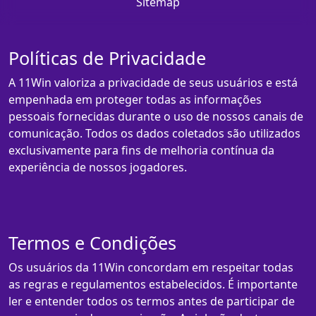
Sitemap
Políticas de Privacidade
A 11Win valoriza a privacidade de seus usuários e está
empenhada em proteger todas as informações
pessoais fornecidas durante o uso de nossos canais de
comunicação. Todos os dados coletados são utilizados
exclusivamente para fins de melhoria contínua da
experiência de nossos jogadores.
Termos e Condições
Os usuários da 11Win concordam em respeitar todas
as regras e regulamentos estabelecidos. É importante
ler e entender todos os termos antes de participar de