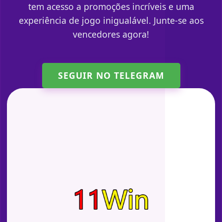
tem acesso a promoções incríveis e uma
experiência de jogo inigualável. Junte-se aos
vencedores agora!
SEGUIR NO TELEGRAM