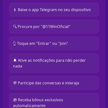
📱 Baixe o app Telegram no seu dispositivo
🔍 Procure por "@11WinOficial"
👆 Toque em "Entrar" ou "Join"
🔔 Ative as notificações para não perder
nada
💬 Participe das conversas e interaja
🎁 Receba bônus exclusivos
automaticamente