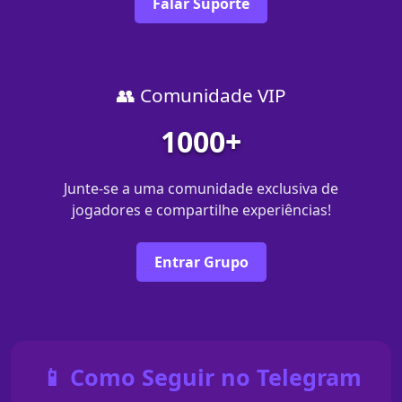
Falar Suporte
👥 Comunidade VIP
1000+
Junte-se a uma comunidade exclusiva de
jogadores e compartilhe experiências!
Entrar Grupo
📱 Como Seguir no Telegram